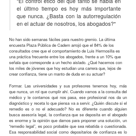
"El control ético del que tanto se habla en
el último tiempo es hoy más importante
que nunca. ¿Basta con la autorregulación
en el actuar de nosotros, los abogados?"
No han sido semanas fáciles par
a nuestro gremio. La última
encuesta Plaza Pública de Cadem arrojó que el 84% de los
consultados cree que el comportamiento de Luis Hermosilla es
una práctica frecuente entre los abogados, frente a un 10% que
señala que corresponde a un hecho aislado. ¿Qué hacemos con
los miles de jóvenes que hoy estudian una carrera que, lejos de
crear confianza, tiene un manto de duda en su actuar?
Formar. Las universidades y sus profesores tenemos hoy, más
que nunca, un rol que cumplir ahí. Cuando vamos a la consulta del
médico y le contamos qué nos pasa, ese profesional nos da un
diagnóstico y receta lo que piensa va a servir. ¿Quién discute si el
remedio es o no el adecuado? No es diferente cuando alguien
busca asesoría legal, la confianza que se deposita en el abogado
es enorme y la opinión que damos para proponer una solución, un
“remedio legal”, es poco probable que sea rebatida o cuestionada.
Esa responsabilidad social como depositarios de confianza es lo