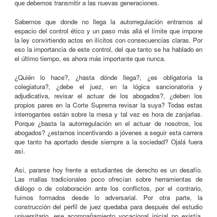
que debemos transmitir a las nuevas generaciones.
Sabemos que donde no llega la autorregulación entramos al
espacio del control ético y un paso más allá el límite que impone
la ley convirtiendo actos en ilícitos con consecuencias claras. Por
eso la importancia de este control, del que tanto se ha hablado en
el último tiempo, es ahora más importante que nunca.
¿Quién lo hace?, ¿hasta dónde llega?, ¿es obligatoria la
colegiatura?, ¿debe el juez, en la lógica sancionatoria y
adjudicativa, revisar el actuar de los abogados?, ¿deben los
propios pares en la Corte Suprema revisar la suya? Todas estas
interrogantes están sobre la mesa y tal vez es hora de zanjarlas.
Porque ¿basta la autorregulación en el actuar de nosotros, los
abogados? ¿estamos incentivando a jóvenes a seguir esta carrera
que tanto ha aportado desde siempre a la sociedad? Ojalá fuera
así.
Así, pararse hoy frente a estudiantes de derecho es un desafío.
Las mallas tradicionales poco ofrecían sobre herramientas de
diálogo o de colaboración ante los conflictos, por el contrario,
fuimos formados desde lo adversarial. Por otra parte, la
construcción del perfil de juez quedaba para después del estudio
universitario, ese acompañamiento vocacional inicial no existía.